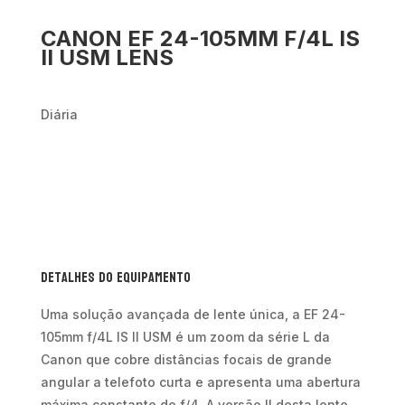
CANON EF 24-105MM F/4L IS
II USM LENS
Diária
Detalhes do Equipamento
Uma solução avançada de lente única, a EF 24-
105mm f/4L IS II USM é um zoom da série L da
Canon que cobre distâncias focais de grande
angular a telefoto curta e apresenta uma abertura
máxima constante de f/4. A versão II desta lente