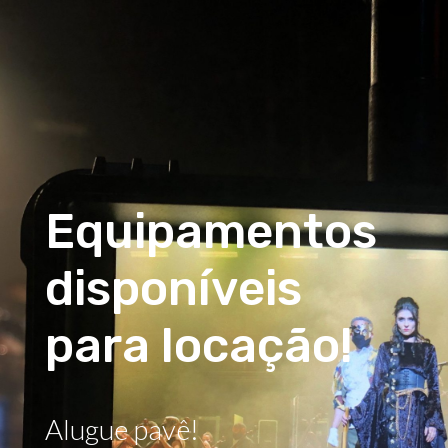
Equipamentos
disponíveis
para locação!
Alugue pavê!